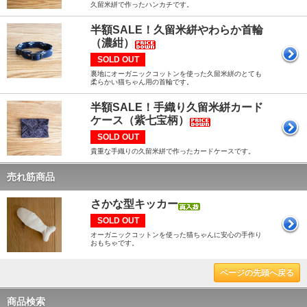
久留米絣で作ったハンカチです。
半額SALE！久留米絣やわらか首輪
（濃紺）
SOLD OUT
裏地にオーガニックコットンを使った久留米絣のとても
柔らかい猫ちゃん用の首輪です。
半額SALE！手織り久留米絣カード
ケース（紫七宝柄）
SOLD OUT
貴重な手織りの久留米絣で作ったカードケースです。
売れ筋商品
さかな型キッカー
SOLD OUT
オーガニックコットンを使った猫ちゃんに安心の手作り
おもちゃです。
ページの先頭へ戻る
商品検索