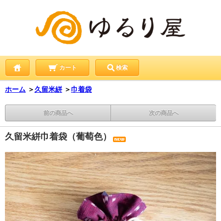
カート
検索
ホーム
＞
久留米絣
＞
巾着袋
前の商品へ
次の商品へ
久留米絣巾着袋（葡萄色）